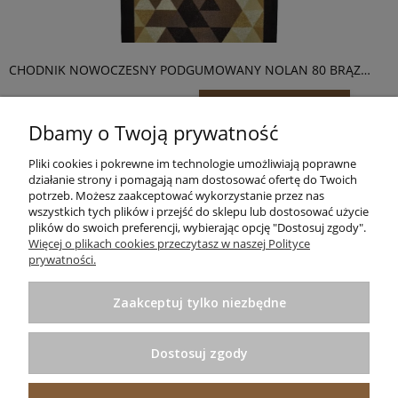
CHODNIK NOWOCZESNY PODGUMOWANY NOLAN 80 BRĄZ
TRÓJKĄTY 1024
33,00 zł
Do koszyka
Dbamy o Twoją prywatność
Pliki cookies i pokrewne im technologie umożliwiają poprawne
<
1
2
3
4
5
...
8
>
działanie strony i pomagają nam dostosować ofertę do Twoich
potrzeb. Możesz zaakceptować wykorzystanie przez nas
wszystkich tych plików i przejść do sklepu lub dostosować użycie
plików do swoich preferencji, wybierając opcję "Dostosuj zgody".
Informacje
Więcej o plikach cookies przeczytasz w naszej Polityce
prywatności.
Pomoc
Zaakceptuj tylko niezbędne
Zakupy
Dostosuj zgody
Praktyczne porady