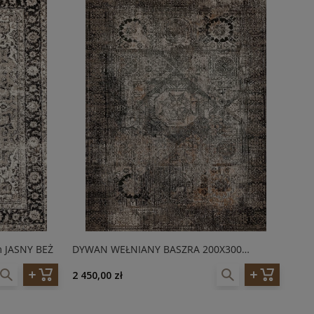
 JASNY BEŻ
DYWAN WEŁNIANY BASZRA 200X300
DYW
AGNELLA ISFAHAN TAUPE (1)
AGN
2 450,00 zł
2 45