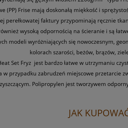
e (PP) Frise mają doskonałą miękkość i sprężystoś
j perełkowatej faktury przypominają ręcznie tkan
również wysoką odpornością na ścieranie i są łatw
ych modeli wyróżniających się nowoczesnym, ge
kolorach szarości, beżów, brązów, ziele
at Set Fryz jest bardzo łatwe w utrzymaniu czysto
 a w przypadku zabrudzeń miejscowe przetarcie 
zyszczącym. Polipropylen jest tworzywem odporny
JAK KUPOWAĆ