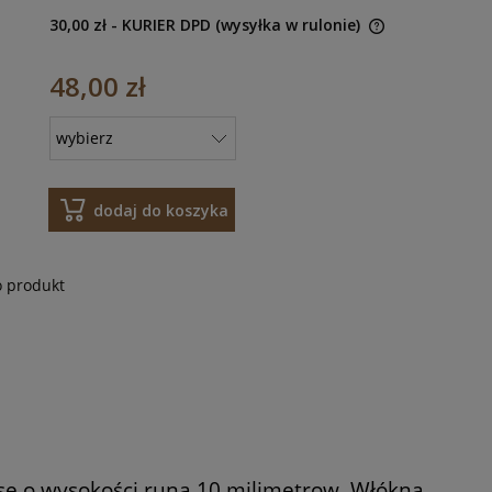
30,00 zł
- KURIER DPD (wysyłka w rulonie)
48,00 zł
dodaj do koszyka
o produkt
se o wysokości runa 10 milimetrow. Włókna