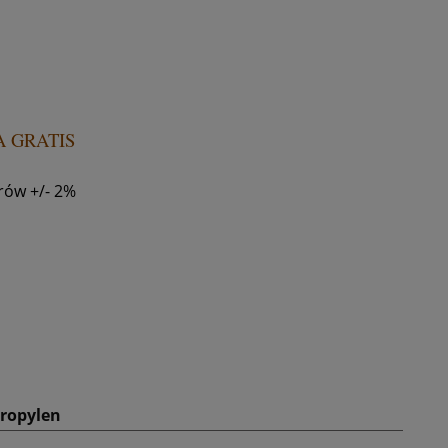
 GRATIS
rów +/- 2%
propylen