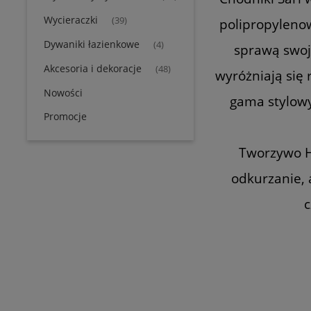
Wycieraczki
(39)
polipropylenow
Dywaniki łazienkowe
(4)
sprawą swoje
Akcesoria i dekoracje
(48)
wyróżniają się 
Nowości
gama stylow
Promocje
Tworzywo He
odkurzanie,
c