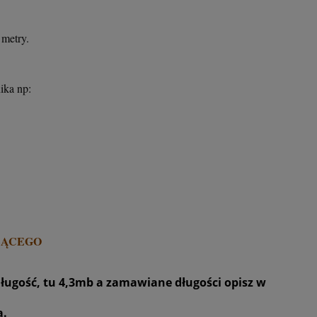
metry.
odnika np:
ŻĄCEGO
długość, tu 4,3mb a zamawiane długości opisz w
a.