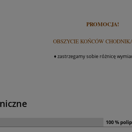
PROMOCJA!
OBSZYCIE KOŃCÓW CHODNIKA
♦ z
astrzegamy sobie różnicę wymia
niczne
100 % poli