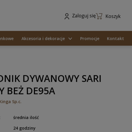
Zaloguj się
Koszyk
ienkowe
Akcesoria i dekoracje
Promocje
Kontakt
DNIK DYWANOWY SARI
Y BEŻ DE95A
Kinga Sp.c.
:
średnia ilość
24 godziny