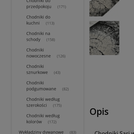
Chodniki do
przedpokoju
(171)
Chodniki do
kuchni
(113)
Chodniki na
schody
(158)
Chodniki
nowoczesne
(126)
Chodniki
sznurkowe
(43)
Chodniki
podgumowane
(82)
Chodniki według
szerokości
(175)
Opis
Chodniki według
kolorów
(172)
Wykładziny dywanowe
Chodniki Sari
(83)