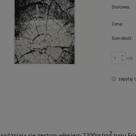
Dostawa:
Cena:
Szerokość:
mb
zapytaj 
2
 wyróżniają się gęstym włosiem 2200gr/m
typu Fri