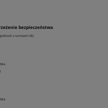
trzeżenie bezpieczeństwa
zgodność z normami UE).
lska
l
lska