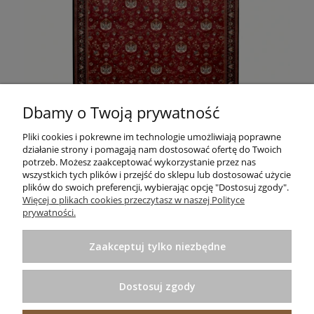
Dbamy o Twoją prywatność
TRADYCYJNY DYWAN ADELE CRAVE BORDOWY JAKOŚĆ BFD
Pliki cookies i pokrewne im technologie umożliwiają poprawne
działanie strony i pomagają nam dostosować ofertę do Twoich
519,00 zł
Do koszyka
potrzeb. Możesz zaakceptować wykorzystanie przez nas
wszystkich tych plików i przejść do sklepu lub dostosować użycie
plików do swoich preferencji, wybierając opcję "Dostosuj zgody".
Informacje
Więcej o plikach cookies przeczytasz w naszej Polityce
prywatności.
Pomoc
Zaakceptuj tylko niezbędne
Zakupy
Dostosuj zgody
Praktyczne porady