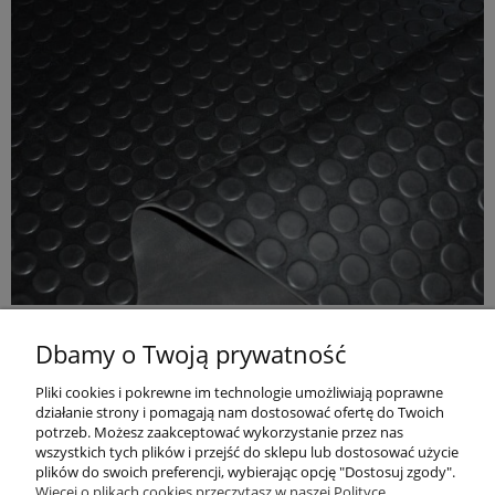
Dbamy o Twoją prywatność
MATA WYKŁADZINA GUMOWA KÓŁKA GRUBOŚĆ 3MM
Pliki cookies i pokrewne im technologie umożliwiają poprawne
działanie strony i pomagają nam dostosować ofertę do Twoich
59,00 zł
Do koszyka
potrzeb. Możesz zaakceptować wykorzystanie przez nas
wszystkich tych plików i przejść do sklepu lub dostosować użycie
plików do swoich preferencji, wybierając opcję "Dostosuj zgody".
Informacje
Więcej o plikach cookies przeczytasz w naszej Polityce