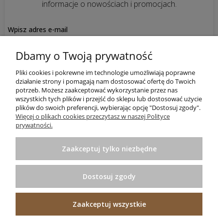
informacje o nowościach i promocjach.
Zapisz się!
Dbamy o Twoją prywatność
Pliki cookies i pokrewne im technologie umożliwiają poprawne
działanie strony i pomagają nam dostosować ofertę do Twoich
potrzeb. Możesz zaakceptować wykorzystanie przez nas
wszystkich tych plików i przejść do sklepu lub dostosować użycie
plików do swoich preferencji, wybierając opcję "Dostosuj zgody".
Informacje
Więcej o plikach cookies przeczytasz w naszej Polityce
prywatności.
Pomoc
Zaakceptuj tylko niezbędne
Zakupy
Dostosuj zgody
Praktyczne porady
Zaakceptuj wszystkie
Projekt i wykonanie:
Ecommercy.pl