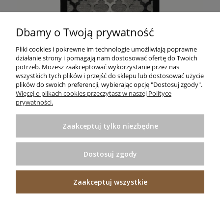
Dbamy o Twoją prywatność
CHODNIK PODGUMOWANY ŻEL KONICZYNA SZARY 1017 GREY
Pliki cookies i pokrewne im technologie umożliwiają poprawne
działanie strony i pomagają nam dostosować ofertę do Twoich
30,00 zł
Do koszyka
potrzeb. Możesz zaakceptować wykorzystanie przez nas
wszystkich tych plików i przejść do sklepu lub dostosować użycie
plików do swoich preferencji, wybierając opcję "Dostosuj zgody".
Informacje
Więcej o plikach cookies przeczytasz w naszej Polityce
prywatności.
Pomoc
Zaakceptuj tylko niezbędne
Zakupy
Dostosuj zgody
Praktyczne porady
Zaakceptuj wszystkie
Projekt i wykonanie:
Ecommercy.pl
Pokaż pełną wersję strony