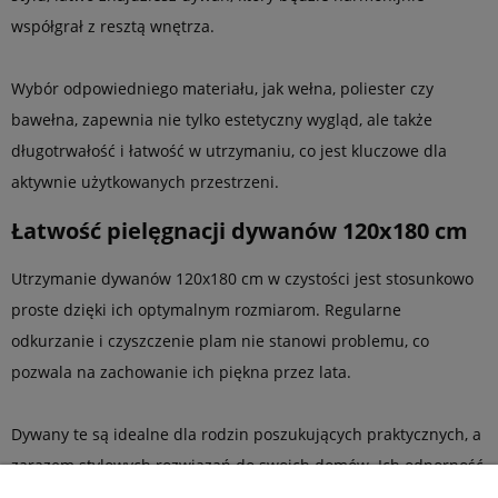
współgrał z resztą wnętrza.
Wybór odpowiedniego materiału, jak wełna, poliester czy
bawełna, zapewnia nie tylko estetyczny wygląd, ale także
długotrwałość i łatwość w utrzymaniu, co jest kluczowe dla
aktywnie użytkowanych przestrzeni.
Łatwość pielęgnacji dywanów 120x180 cm
Utrzymanie dywanów 120x180 cm w czystości jest stosunkowo
proste dzięki ich optymalnym rozmiarom. Regularne
odkurzanie i czyszczenie plam nie stanowi problemu, co
pozwala na zachowanie ich piękna przez lata.
Dywany te są idealne dla rodzin poszukujących praktycznych, a
zarazem stylowych rozwiązań do swoich domów. Ich odporność
na zniszczenia i łatwość w utrzymaniu sprawiają, że są