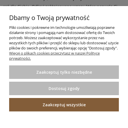
coś dla Ciebie. Odkryj zróżnicowane wzory, które pozwolą Ci
dopasować dywan do charakteru Twojego domu. Dywanik24 -
Dbamy o Twoją prywatność
twój partner w kreowaniu wyjątkowego wnętrza.
Pliki cookies i pokrewne im technologie umożliwiają poprawne
działanie strony i pomagają nam dostosować ofertę do Twoich
potrzeb. Możesz zaakceptować wykorzystanie przez nas
wszystkich tych plików i przejść do sklepu lub dostosować użycie
plików do swoich preferencji, wybierając opcję "Dostosuj zgody".
Informacje
Więcej o plikach cookies przeczytasz w naszej Polityce
prywatności.
Pomoc
Zaakceptuj tylko niezbędne
Zakupy
Dostosuj zgody
Praktyczne porady
Zaakceptuj wszystkie
Projekt i wykonanie:
Ecommercy.pl
Pokaż pełną wersję strony