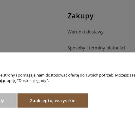
Zakupy
Warunki dostawy
Sposoby i terminy płatności
Reklamacje
nie strony i pomagają nam dostosować ofertę do Twoich potrzeb. Możesz zaa
Odstąpienie od umowy
jąc opcję "Dostosuj zgody".
dy
Zaakceptuj wszystkie
Projekt i wykonanie:
Ecommercy.pl
Sklep internetowy Shoper.pl