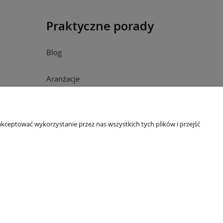
Praktyczne porady
Blog
Aranżacje
Rodzaje materiałów
kceptować wykorzystanie przez nas wszystkich tych plików i przejść
Zasady pielęgnacji
Symbole na metce