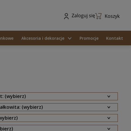
Zaloguj się
Koszyk
ienkowe
Akcesoria i dekoracje
Promocje
Kontakt
: (wybierz)
ałkowita: (wybierz)
(wybierz)
bierz)