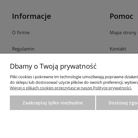
Informacje
Pomoc
O firmie
Mapa strony
Regulamin
Kontakt
Dbamy o Twoją prywatność
Polityka prywatności
Pliki cookies i pokrewne im technologie umożliwiają poprawne działa
Ustawienia plików cookies
do sklepu lub dostosować użycie plików do swoich preferencji, wybiera
Więcej o plikach cookies przeczytasz w naszej Polityce prywatności.
Zaakceptuj tylko niezbędne
Dostosuj zgo