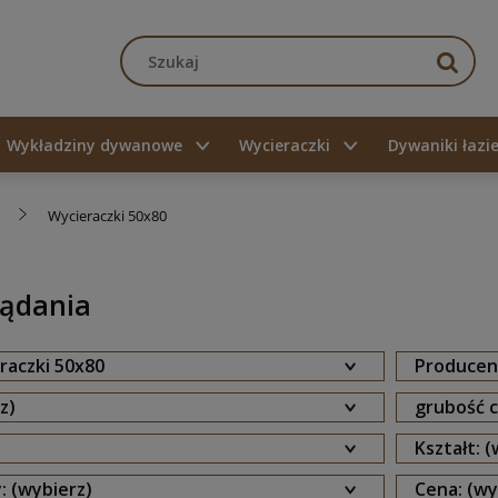
Wykładziny dywanowe
Wycieraczki
Dywaniki łaz
Wycieraczki 50x80
lądania
raczki 50x80
Producent
z)
grubość c
Kształt: 
: (wybierz)
Cena: (wy