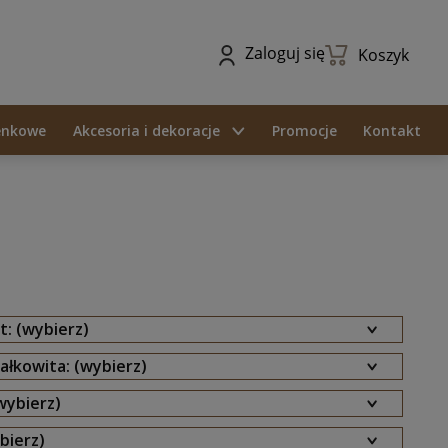
Zaloguj się
Koszyk
ienkowe
Akcesoria i dekoracje
Promocje
Kontakt
: (wybierz)
ałkowita: (wybierz)
(wybierz)
bierz)