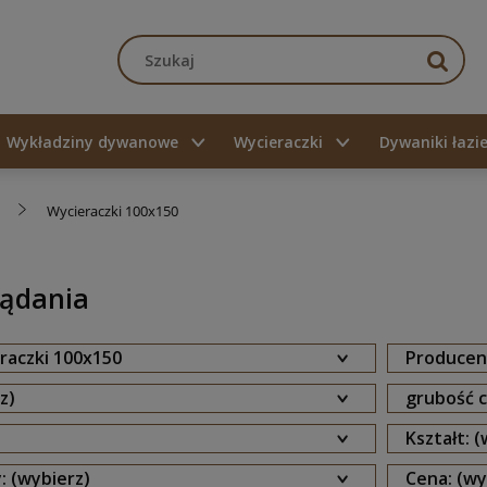
Wykładziny dywanowe
Wycieraczki
Dywaniki łaz
Wycieraczki 100x150
lądania
raczki 100x150
Producent
z)
grubość c
Kształt: 
: (wybierz)
Cena: (wy