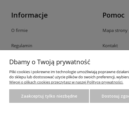
Informacje
Pomoc
O firmie
Mapa strony
Regulamin
Kontakt
Dbamy o Twoją prywatność
Polityka prywatności
Pliki cookies i pokrewne im technologie umożliwiają poprawne działa
Ustawienia plików cookies
do sklepu lub dostosować użycie plików do swoich preferencji, wybiera
Więcej o plikach cookies przeczytasz w naszej Polityce prywatności.
Zaakceptuj tylko niezbędne
Dostosuj zgo