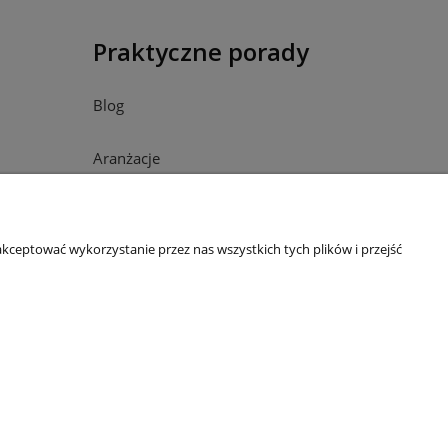
Praktyczne porady
Blog
Aranżacje
Rodzaje materiałów
kceptować wykorzystanie przez nas wszystkich tych plików i przejść
Zasady pielęgnacji
Symbole na metce