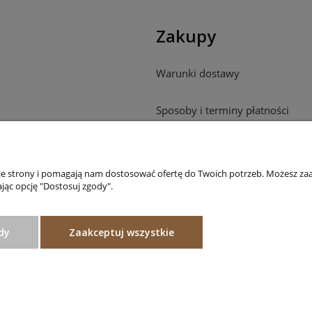
Zakupy
Warunki dostawy
Sposoby i terminy płatności
Reklamacje
nie strony i pomagają nam dostosować ofertę do Twoich potrzeb. Możesz zaa
Odstąpienie od umowy
jąc opcję "Dostosuj zgody".
dy
Zaakceptuj wszystkie
Projekt i wykonanie:
Ecommercy.pl
Sklep internetowy Shoper.pl