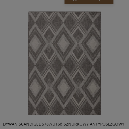
DYWAN SCANDIGEL 5787/UT6d SZNURKOWY ANTYPOŚLZGOWY