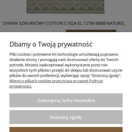
DYWAN SZNURKOWY COTTON C102A EL 12TW-0888/NATUREL
70,00 zł
Do koszyka
Dbamy o Twoją prywatność
Pliki cookies i pokrewne im technologie umożliwiają poprawne
<
1
2
3
4
5
...
7
>
działanie strony i pomagają nam dostosować ofertę do Twoich
potrzeb. Możesz zaakceptować wykorzystanie przez nas
wszystkich tych plików i przejść do sklepu lub dostosować użycie
plików do swoich preferencji, wybierając opcję "Dostosuj zgody".
Informacje
Więcej o plikach cookies przeczytasz w naszej Polityce
prywatności.
Pomoc
Zaakceptuj tylko niezbędne
Zakupy
Dostosuj zgody
Praktyczne porady