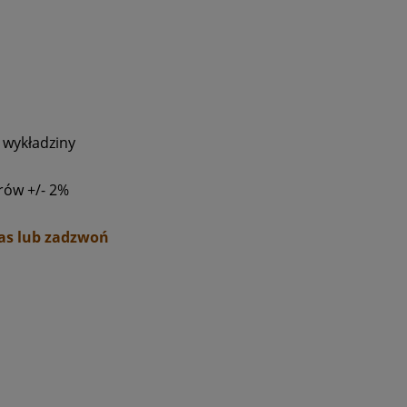
 wykładziny
rów +/- 2%
nas lub zadzwoń