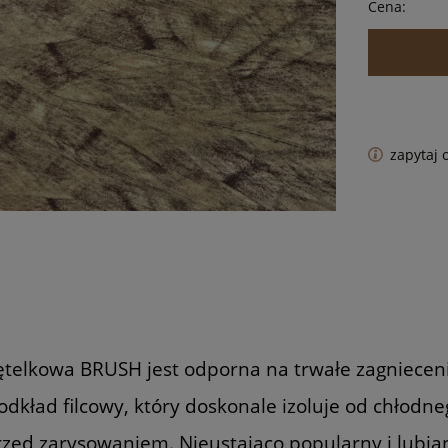
Cena:
zapytaj 
telkowa BRUSH jest odporna na trwałe zagniecenia
dkład filcowy, który doskonale izoluje od chłodne
rzed zarysowaniem. Nieustająco popularny i lubia