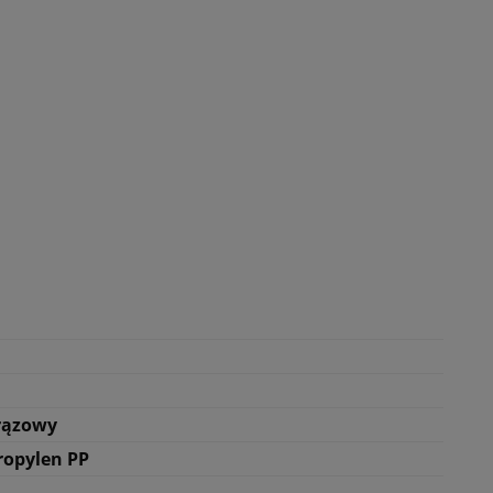
rązowy
ropylen PP