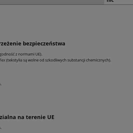
filc
trzeżenie bezpieczeństwa
zgodność z normami UE).
Tex (tekstylia są wolne od szkodliwych substancji chemicznych).
.
ialna na terenie UE
.