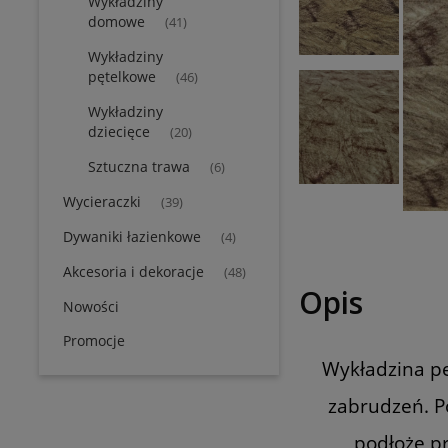
Wykładziny
domowe
(41)
Wykładziny
pętelkowe
(46)
Wykładziny
dziecięce
(20)
Sztuczna trawa
(6)
Wycieraczki
(39)
Dywaniki łazienkowe
(4)
Akcesoria i dekoracje
(48)
Opis
Nowości
Promocje
Wykładzina pę
zabrudzeń. Po
podłoże p