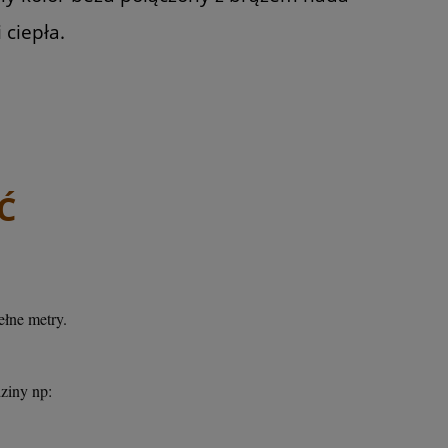
 ciepła.
Ć
łne metry.
ładziny np: