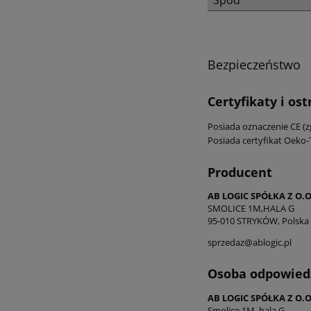
Spód
Bezpieczeństwo
Certyfikaty i os
Posiada oznaczenie CE (
Posiada certyfikat Oeko-
Producent
AB LOGIC SPÓŁKA Z O.O
SMOLICE 1M,HALA G
95-010 STRYKÓW, Polska
sprzedaz@ablogic.pl
Osoba odpowiedz
AB LOGIC SPÓŁKA Z O.O
Smolice 1M, hala G