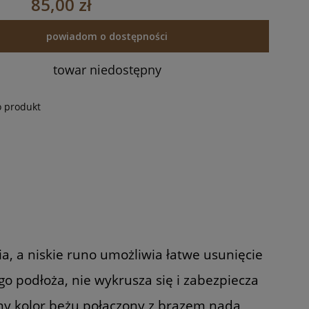
85,00 zł
powiadom o dostępności
towar niedostępny
o produkt
, a niskie runo umożliwia łatwe usunięcie
go podłoża, nie wykrusza się i zabezpiecza
ny kolor beżu połączony z brązem nada