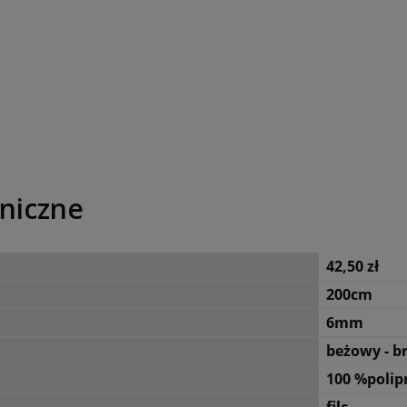
niczne
42,50 zł
200cm
6mm
beżowy - b
100 %polip