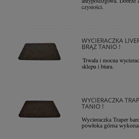
antypoślizgowa. Dobrze z
czystości.
WYCIERACZKA LIV
BRĄZ TANIO !
Trwała i mocna wycie
sklepu i biura.
WYCIERACZKA TRA
TANIO !
Wycieraczka Traper ba
powłoka górna wykonan