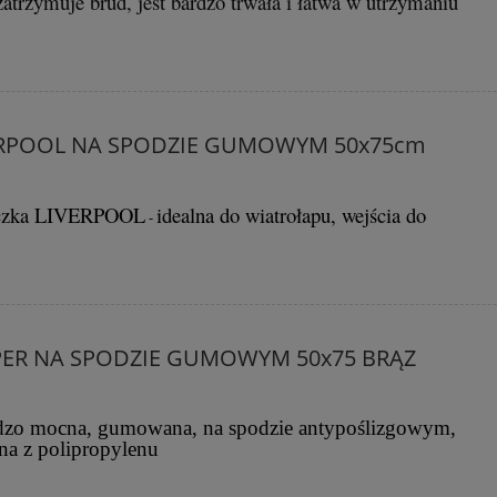
atrzymuje brud, jest bardzo trwała i łatwa w utrzymaniu
ERPOOL NA SPODZIE GUMOWYM 50x75cm
raczka LIVERPOOL
idealna do wiatrołapu, wejścia do
-
PER NA SPODZIE GUMOWYM 50x75 BRĄZ
rdzo mocna, gumowana, na spodzie antypoślizgowym,
a z polipropylenu