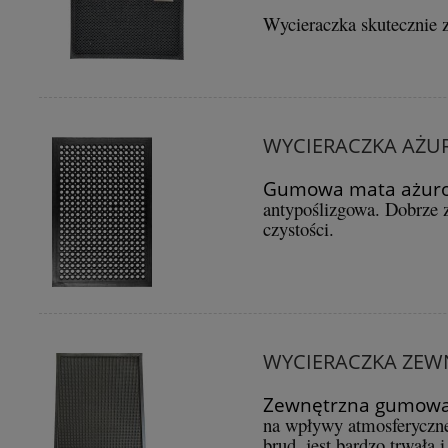
Wycieraczka skutecznie 
WYCIERACZKA AŻ
Gumowa mata ażur
antypoślizgowa. Dobrze z
czystości.
WYCIERACZKA ZEW
Zewnętrzna gumowa w
na wpływy atmosferyczne
brud, jest bardzo trwała 