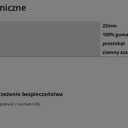
niczne
22mm
100% gum
prostokąt
ciemny sza
trzeżenie bezpieczeństwa
zgodność z normami UE).