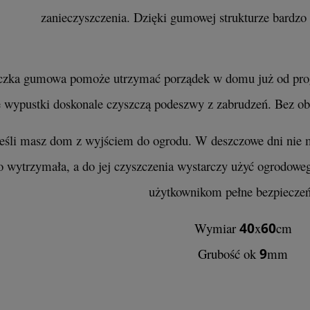
zanieczyszczenia. Dzięki gumowej strukturze bardzo
czka gumowa pomoże utrzymać porządek w domu już od progu
ypustki doskonale czyszczą podeszwy z zabrudzeń. Bez oba
jeśli masz dom z wyjściem do ogrodu. W deszczowe dni nie 
o wytrzymała, a do jej czyszczenia wystarczy użyć ogrodow
użytkownikom pełne bezpieczeń
Wymiar
40
x
60
cm
Grubość ok
9
mm