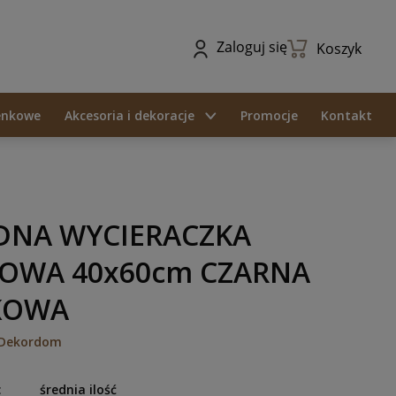
Zaloguj się
Koszyk
ienkowe
Akcesoria i dekoracje
Promocje
Kontakt
DNA WYCIERACZKA
OWA 40x60cm CZARNA
KOWA
Dekordom
:
średnia ilość