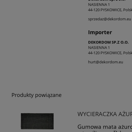
NASIENNA 1
44-120 PYSKOWICE, Pols
sprzedaz@dekordom.eu
Importer
DEKORDOM SP.Z O.O.
NASIENNA 1
44-120 PYSKOWICE, Pols
hurt@dekordom.eu
Produkty powiązane
WYCIERACZKA AŻU
Gumowa mata ażur