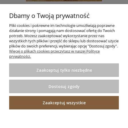
DYWAN STANDARD TOKA BEŻ AGNELLA
Dbamy o Twoją prywatność
665,00 zł
Do koszyka
Pliki cookies i pokrewne im technologie umożliwiają poprawne
działanie strony i pomagają nam dostosować ofertę do Twoich
potrzeb. Możesz zaakceptować wykorzystanie przez nas
wszystkich tych plików i przejść do sklepu lub dostosować użycie
plików do swoich preferencji, wybierając opcję "Dostosuj zgody".
Informacje
Więcej o plikach cookies przeczytasz w naszej Polityce
prywatności.
Pomoc
Zaakceptuj tylko niezbędne
Zakupy
Dostosuj zgody
Praktyczne porady
Zaakceptuj wszystkie
Projekt i wykonanie:
Ecommercy.pl
Pokaż pełną wersję strony