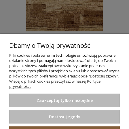
DYWAN STANDARD TOKA BEŻ AGNELLA
Dbamy o Twoją prywatność
665,00 zł
Do koszyka
Pliki cookies i pokrewne im technologie umożliwiają poprawne
działanie strony i pomagają nam dostosować ofertę do Twoich
potrzeb. Możesz zaakceptować wykorzystanie przez nas
wszystkich tych plików i przejść do sklepu lub dostosować użycie
plików do swoich preferencji, wybierając opcję "Dostosuj zgody".
Informacje
Więcej o plikach cookies przeczytasz w naszej Polityce
prywatności.
Pomoc
Zaakceptuj tylko niezbędne
Zakupy
Dostosuj zgody
Praktyczne porady