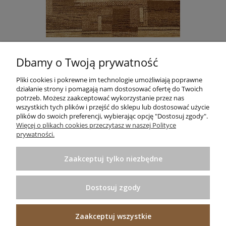
DYWAN STANDARD TOKA BEŻ AGNELLA
Dbamy o Twoją prywatność
665,00 zł
Do koszyka
Pliki cookies i pokrewne im technologie umożliwiają poprawne
działanie strony i pomagają nam dostosować ofertę do Twoich
potrzeb. Możesz zaakceptować wykorzystanie przez nas
wszystkich tych plików i przejść do sklepu lub dostosować użycie
plików do swoich preferencji, wybierając opcję "Dostosuj zgody".
Informacje
Więcej o plikach cookies przeczytasz w naszej Polityce
prywatności.
Pomoc
Zaakceptuj tylko niezbędne
Zakupy
Dostosuj zgody
Praktyczne porady
Zaakceptuj wszystkie