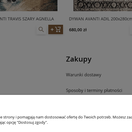
TI TRAVIS SZARY AGNELLA
DYWAN AVANTI ADIL 200x280cm
680,00 zł
Zakupy
Warunki dostawy
Sposoby i terminy płatności
Reklamacje
nie strony i pomagają nam dostosować ofertę do Twoich potrzeb. Możesz zaa
Odstąpienie od umowy
jąc opcję "Dostosuj zgody".