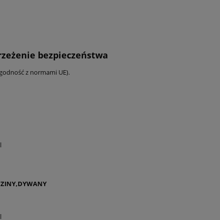
trzeżenie bezpieczeństwa
zgodność z normami UE).
l
ADZINY,DYWANY
l