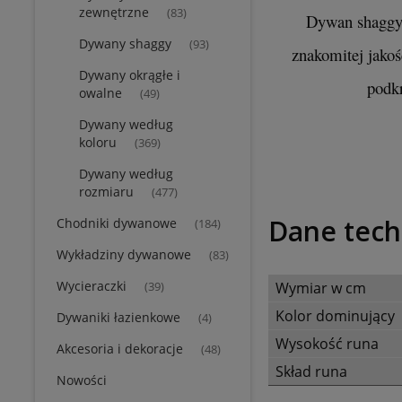
zewnętrzne
(83)
Dywan shaggy 
Dywany shaggy
(93)
znakomitej jako
Dywany okrągłe i
podkr
owalne
(49)
Dywany według
koloru
(369)
Dywany według
rozmiaru
(477)
Dane tech
Chodniki dywanowe
(184)
Wykładziny dywanowe
(83)
Wycieraczki
Wymiar w cm
(39)
Kolor dominujący
Dywaniki łazienkowe
(4)
Wysokość runa
Akcesoria i dekoracje
(48)
Skład runa
Nowości