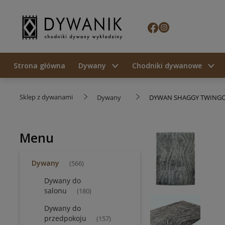
Strona główna
Dywany
Chodniki dywanowe
Sklep z dywanami
Dywany
DYWAN SHAGGY TWINGO 
Menu
Dywany
(566)
Dywany do
salonu
(180)
Dywany do
przedpokoju
(157)