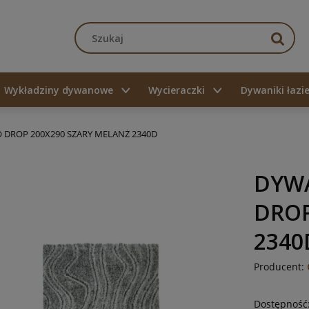
Wykładziny dywanowe
Wycieraczki
Dywaniki łaz
DROP 200X290 SZARY MELANŻ 2340D
DYW
DROP
2340
Producent:
Dostępność