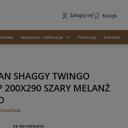
Zaloguj się
Koszyk
ienkowe
Akcesoria i dekoracje
Promocje
Kontakt
AN SHAGGY TWINGO
 200X290 SZARY MELANŻ
D
Chemifarb
:
na wyczerpaniu