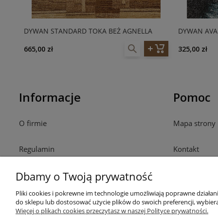
DYWAN STANDARD TOKA BEŻ AGNELLA
DYWAN AVAN
665,00 zł
325,00 zł
Informacje
Pomoc
O firmie
Mapa strony
Regulamin
Kontakt
Dbamy o Twoją prywatność
Polityka prywatności
Pliki cookies i pokrewne im technologie umożliwiają poprawne działa
Ustawienia plików cookies
do sklepu lub dostosować użycie plików do swoich preferencji, wybiera
Więcej o plikach cookies przeczytasz w naszej Polityce prywatności.