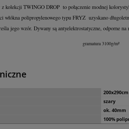
z kolekcji TWINGO DROP to połączenie modnej kolorystyki
ści włókna polipropylenowego typu FRYZ uzyskano długoletnią
eśla jego wzór. Dywany są antyelektrostatyczne, odporne na 
gramatura 3100g/m²
niczne
200x290cm
szary
ok. 40mm
100% polip