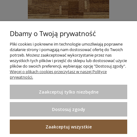
DYWAN STANDARD TOKA BEŻ AGNELLA
Dbamy o Twoją prywatność
665,00 zł
Do koszyka
Pliki cookies i pokrewne im technologie umożliwiają poprawne
działanie strony i pomagają nam dostosować ofertę do Twoich
potrzeb. Możesz zaakceptować wykorzystanie przez nas
wszystkich tych plików i przejść do sklepu lub dostosować użycie
plików do swoich preferencji, wybierając opcję "Dostosuj zgody".
Informacje
Więcej o plikach cookies przeczytasz w naszej Polityce
prywatności.
Pomoc
Zaakceptuj tylko niezbędne
Zakupy
Dostosuj zgody
Praktyczne porady
Zaakceptuj wszystkie
Projekt i wykonanie:
Ecommercy.pl