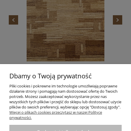
DYWAN STANDARD TOKA BEŻ AGNELLA
Dbamy o Twoją prywatność
665,00 zł
Do koszyka
Pliki cookies i pokrewne im technologie umożliwiają poprawne
działanie strony i pomagają nam dostosować ofertę do Twoich
potrzeb. Możesz zaakceptować wykorzystanie przez nas
wszystkich tych plików i przejść do sklepu lub dostosować użycie
plików do swoich preferencji, wybierając opcję "Dostosuj zgody".
Informacje
Więcej o plikach cookies przeczytasz w naszej Polityce
prywatności.
Pomoc