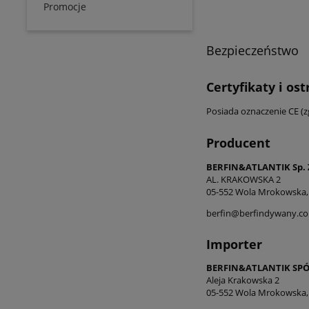
Promocje
Bezpieczeństwo
Certyfikaty i os
Posiada oznaczenie CE (
Producent
BERFIN&ATLANTIK Sp. Z
AL. KRAKOWSKA 2
05-552 Wola Mrokowska,
berfin@berfindywany.c
Importer
BERFIN&ATLANTIK SP
Aleja Krakowska 2
05-552 Wola Mrokowska,