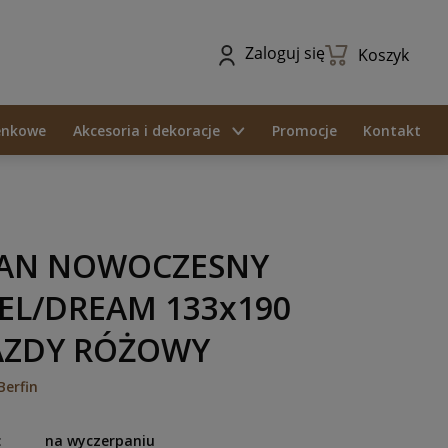
Zaloguj się
Koszyk
ienkowe
Akcesoria i dekoracje
Promocje
Kontakt
AN NOWOCZESNY
EL/DREAM 133x190
AZDY RÓŻOWY
Berfin
:
na wyczerpaniu