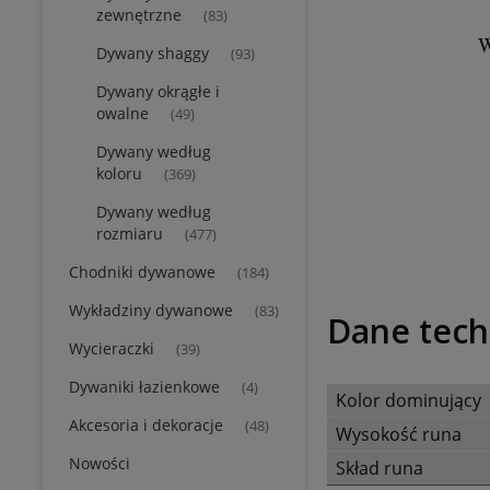
zewnętrzne
(83)
W
Dywany shaggy
(93)
Dywany okrągłe i
owalne
(49)
Dywany według
koloru
(369)
Dywany według
rozmiaru
(477)
Chodniki dywanowe
(184)
Wykładziny dywanowe
(83)
Dane tech
Wycieraczki
(39)
Dywaniki łazienkowe
(4)
Kolor dominujący
Akcesoria i dekoracje
(48)
Wysokość runa
Nowości
Skład runa