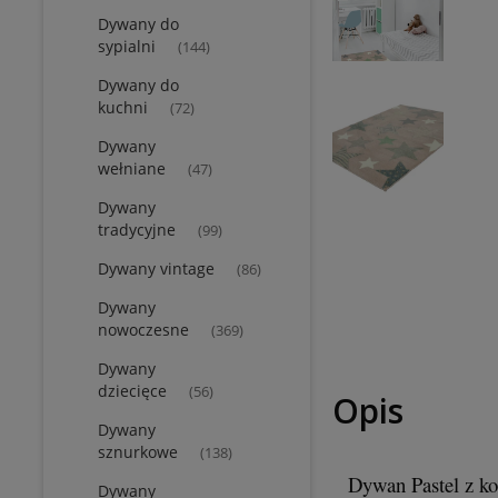
Dywany do
sypialni
(144)
Dywany do
kuchni
(72)
Dywany
wełniane
(47)
Dywany
tradycyjne
(99)
Dywany vintage
(86)
Dywany
nowoczesne
(369)
Dywany
dziecięce
(56)
Opis
Dywany
sznurkowe
(138)
Dywan Pastel z k
Dywany