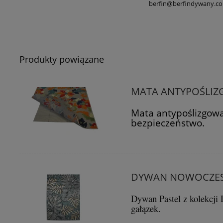
berfin@berfindywany.c
Produkty powiązane
MATA ANTYPOŚLIZ
Mata antypoślizgowa
bezpieczeństwo.
DYWAN NOWOCZES
Dywan Pastel z kolekcj
gałązek.