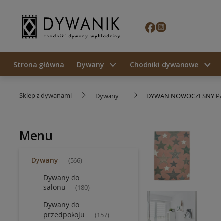
Strona główna
Dywany
Chodniki dywanowe
Sklep z dywanami
Dywany
DYWAN NOWOCZESNY PA
Menu
Dywany
(566)
Dywany do
salonu
(180)
Dywany do
przedpokoju
(157)