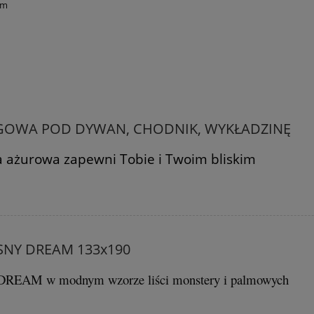
om
GOWA POD DYWAN, CHODNIK, WYKŁADZINĘ
 ażurowa zapewni Tobie i Twoim bliskim
NY DREAM 133x190
i DREAM w modnym wzorze liści monstery i palmowych