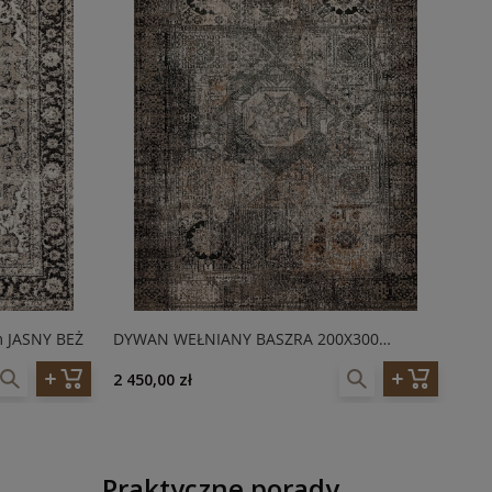
 JASNY BEŻ
DYWAN WEŁNIANY BASZRA 200X300
DYW
AGNELLA ISFAHAN TAUPE (1)
AGN
2 450,00 zł
2 45
Praktyczne porady