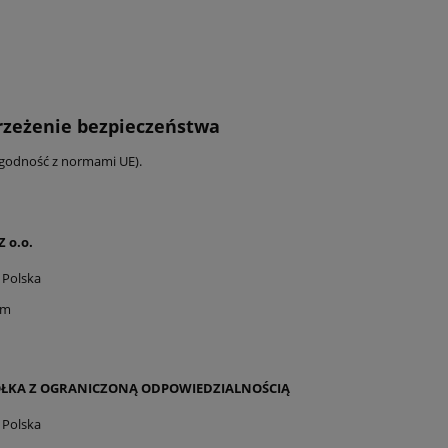
trzeżenie bezpieczeństwa
zgodność z normami UE).
 o.o.
 Polska
om
ÓŁKA Z OGRANICZONĄ ODPOWIEDZIALNOŚCIĄ
 Polska