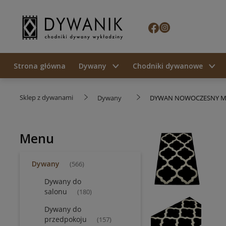
Strona główna
Dywany
Chodniki dywanowe
Sklep z dywanami
Dywany
DYWAN NOWOCZESNY MA
Menu
Dywany
(566)
Dywany do
salonu
(180)
Dywany do
przedpokoju
(157)