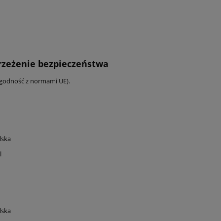
trzeżenie bezpieczeństwa
zgodność z normami UE).
lska
l
lska