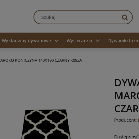
Wykładziny dywanowe
Wycieraczki
Dywaniki łaz
ROKO KONICZYNA 140X190 CZARNY K082A
DYW
MARO
CZAR
Producent:
Dostępność