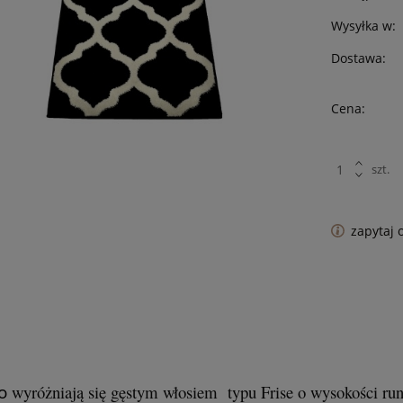
Wysyłka w:
Dostawa:
Cena:
szt.
zapytaj 
ko
wyróżniają się gęstym włosiem typu Frise o wysokości ru