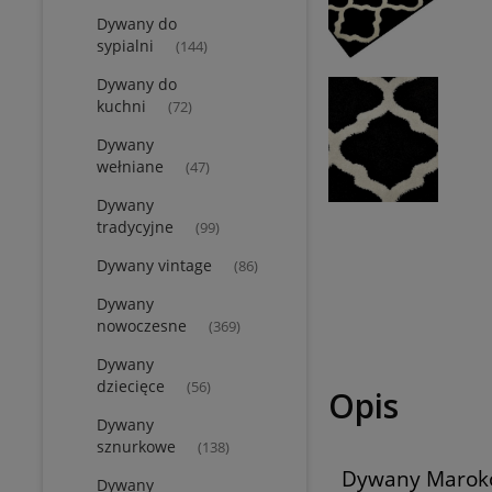
Dywany do
sypialni
(144)
Dywany do
kuchni
(72)
Dywany
wełniane
(47)
Dywany
tradycyjne
(99)
Dywany vintage
(86)
Dywany
nowoczesne
(369)
Dywany
dziecięce
(56)
Opis
Dywany
sznurkowe
(138)
Dywany Maro
Dywany