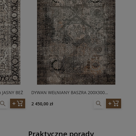
 JASNY BEŻ
DYWAN WEŁNIANY BASZRA 200X300
DYW
AGNELLA ISFAHAN TAUPE (1)
AGN
2 450,00 zł
2 45
Praktyczne porady