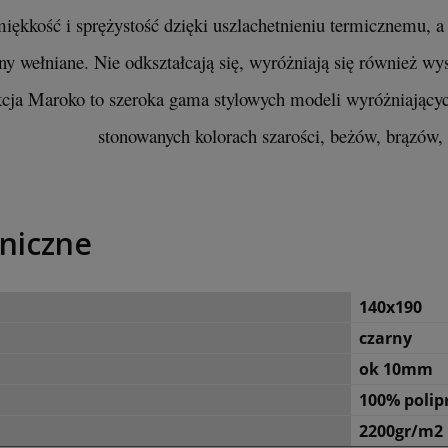
iękkość i sprężystość dzięki uszlachetnieniu termicznemu, a
y wełniane. Nie odkształcają się, wyróżniają się również wy
ekcja Maroko to szeroka gama stylowych modeli wyróżniają
stonowanych kolorach szarości, beżów, brązów, z
niczne
140x190
czarny
ok 10mm
100% polip
2200gr/m2