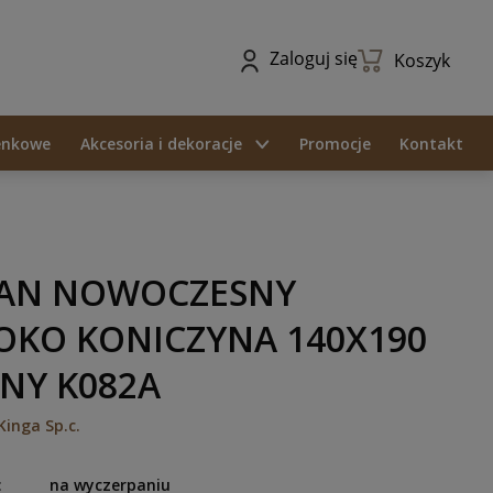
Zaloguj się
Koszyk
ienkowe
Akcesoria i dekoracje
Promocje
Kontakt
AN NOWOCZESNY
KO KONICZYNA 140X190
NY K082A
Kinga Sp.c.
:
na wyczerpaniu