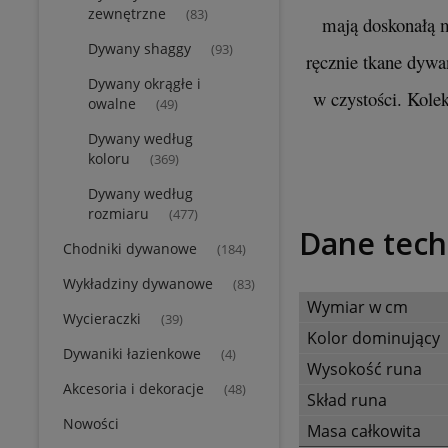
zewnętrzne
(83)
mają doskonałą m
Dywany shaggy
(93)
ręcznie tkane dywan
Dywany okrągłe i
w czystości. Kol
owalne
(49)
Dywany według
koloru
(369)
Dywany według
rozmiaru
(477)
Dane tech
Chodniki dywanowe
(184)
Wykładziny dywanowe
(83)
Wymiar w cm
Wycieraczki
(39)
Kolor dominujący
Dywaniki łazienkowe
(4)
Wysokość runa
Akcesoria i dekoracje
(48)
Skład runa
Nowości
Masa całkowita