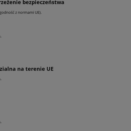
trzeżenie bezpieczeństwa
zgodność z normami UE).
.
ialna na terenie UE
.
.