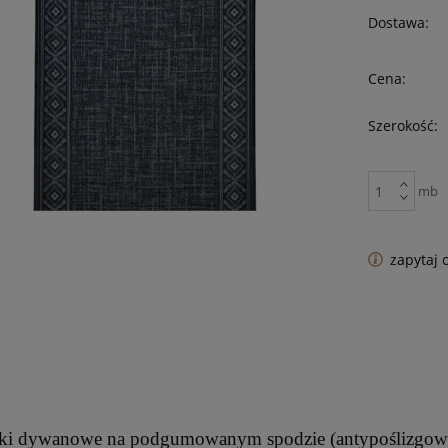
Dostawa:
Cena:
Szerokość:
mb
zapytaj 
i dywanowe na podgumowanym spodzie (antypoślizgowym