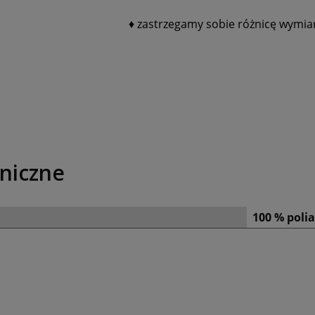
♦ z
astrzegamy sobie różnicę wymia
niczne
100 % poli