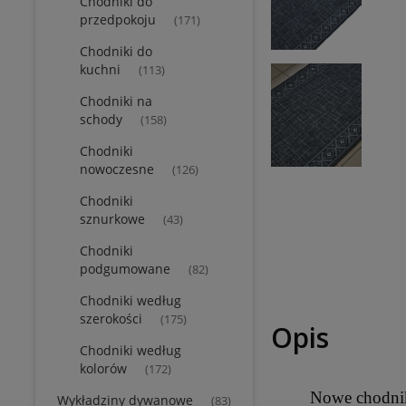
Chodniki do
przedpokoju
(171)
Chodniki do
kuchni
(113)
Chodniki na
schody
(158)
Chodniki
nowoczesne
(126)
Chodniki
sznurkowe
(43)
Chodniki
podgumowane
(82)
Chodniki według
szerokości
(175)
Opis
Chodniki według
kolorów
(172)
Nowe chodnik
Wykładziny dywanowe
(83)